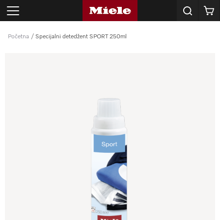
Korpa
Početna
Specijalni detedžent SPORT 250ml