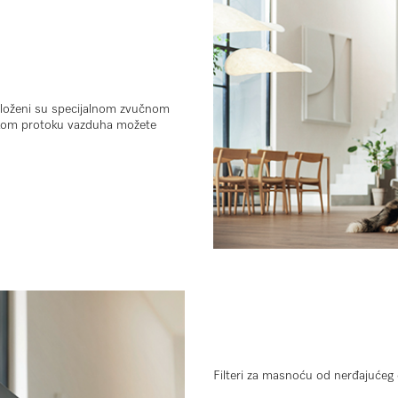
 obloženi su specijalnom zvučnom
sokom protoku vazduha možete
Filteri za masnoću od nerđajućeg 