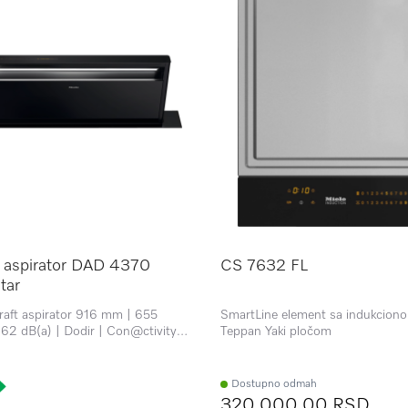
 aspirator DAD 4370
CS 7632 FL
tar
aft aspirator 916 mm | 655
SmartLine element sa indukcion
62 dB(a) | Dodir | Con@ctivity |
Teppan Yaki pločom
cWhite | ECO motor
Dostupno odmah
320.000,00 RSD