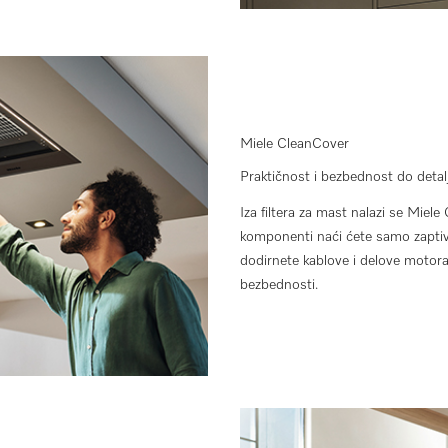
Miele CleanCover
Praktičnost i bezbednost do detal
Iza filtera za mast nalazi se Miele
komponenti naći ćete samo zaptiven
dodirnete kablove i delove motora
bezbednosti.