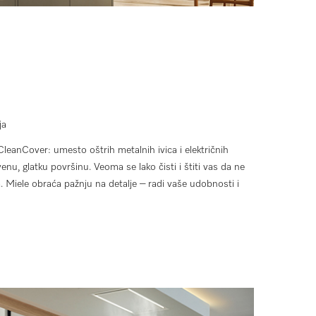
ja
 CleanCover: umesto oštrih metalnih ivica i električnih
u, glatku površinu. Veoma se lako čisti i štiti vas da ne
. Miele obraća pažnju na detalje – radi vaše udobnosti i