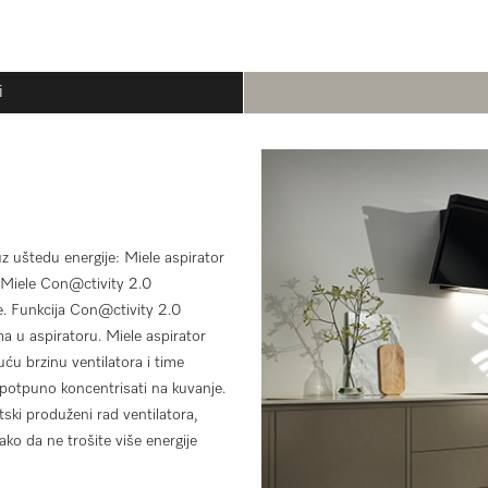
i
uz uštedu energije: Miele aspirator
a Miele Con@ctivity 2.0
. Funkcija Con@ctivity 2.0
ma u aspiratoru. Miele aspirator
uću brzinu ventilatora i time
 potpuno koncentrisati na kuvanje.
ski produženi rad ventilatora,
ako da ne trošite više energije