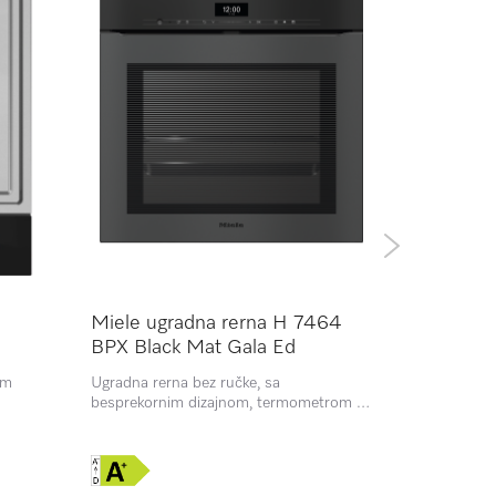
Miele ugradna rerna H 7464
Miele ug
BPX Black Mat Gala Ed
BP Pearl 
om
Ugradna rerna bez ručke, sa
Miele rerna
besprekornim dizajnom, termometrom za
LED osvetlje
hranu i LED osvetljenjem.