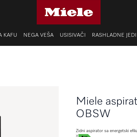
A KAFU
NEGA VEŠA
USISIVAČI
RASHLADNE JEDI
Miele aspir
OBSW
Zidni aspirator sa energetski ef