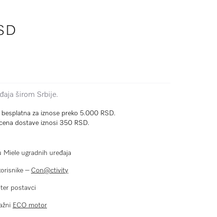
SD
aja širom Srbije.
e besplatna za iznose preko 5.000 RSD.
cena dostave iznosi 350 RSD.
u Miele ugradnih uređaja
orisnike –
Con@ctivity
er postavci
nažni
ECO motor