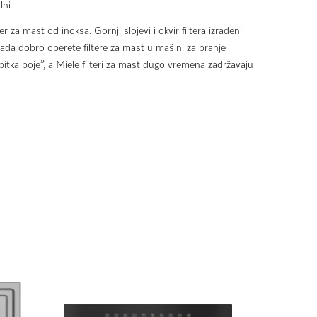
lni
er za mast od inoksa. Gornji slojevi i okvir filtera izrađeni
Kada dobro operete filtere za mast u mašini za pranje
itka boje”, a Miele filteri za mast dugo vremena zadržavaju