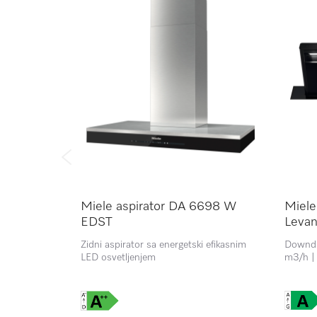
Miele aspirator DA 6698 W
Miele
EDST
Levan
Zidni aspirator sa energetski efikasnim
Downdr
LED osvetljenjem
m3/h | 
Dynami