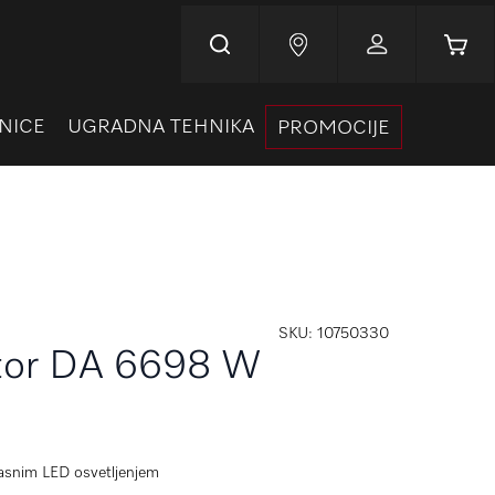
Korpa
NICE
UGRADNA TEHNIKA
PROMOCIJE
SKU
10750330
ator DA 6698 W
ikasnim LED osvetljenjem