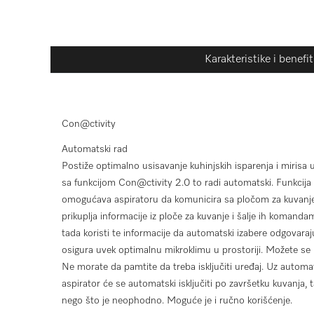
Karakteristike i benefit
Con@ctivity
Automatski rad
Postiže optimalno usisavanje kuhinjskih isparenja i mirisa 
sa funkcijom Con@ctivity 2.0 to radi automatski. Funkcij
omogućava aspiratoru da komunicira sa pločom za kuvanje
prikuplja informacije iz ploče za kuvanje i šalje ih komanda
tada koristi te informacije da automatski izabere odgovaraj
osigura uvek optimalnu mikroklimu u prostoriji. Možete se
Ne morate da pamtite da treba isključiti uređaj. Uz automat
aspirator će se automatski isključiti po završetku kuvanja, t
nego što je neophodno. Moguće je i ručno korišćenje.