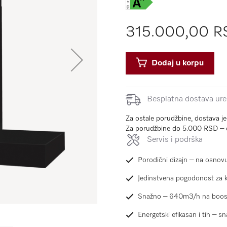
315.000,00 R
Dodaj u korpu
Besplatna dostava uređ
Za ostale porudžbine, dostava j
Za porudžbine do 5.000 RSD – 
Servis i podrška
Porodični dizajn – na osnov
Jedinstvena pogodonost za k
Snažno – 640m3/h na boost
Energetski efikasan i tih – s