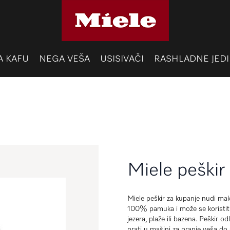
A KAFU
NEGA VEŠA
USISIVAČI
RASHLADNE JEDI
Miele peškir
Miele peškir za kupanje nudi mak
100% pamuka i može se koristiti n
jezera, plaže ili bazena. Peškir o
prati u mašini za pranje veša do 