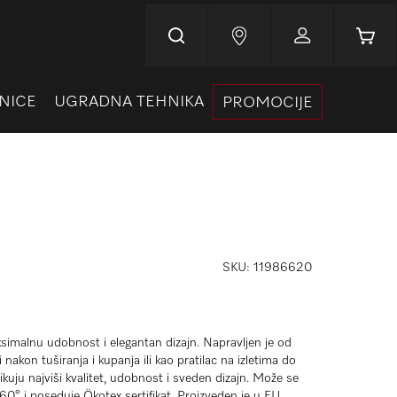
Korpa
NICE
UGRADNA TEHNIKA
PROMOCIJE
SKU
11986620
simalnu udobnost i elegantan dizajn. Napravljen je od
akon tuširanja i kupanja ili kao pratilac na izletima do
dlikuju najviši kvalitet, udobnost i sveden dizajn. Može se
60° i poseduje Ökotex sertifikat. Proizveden je u EU.