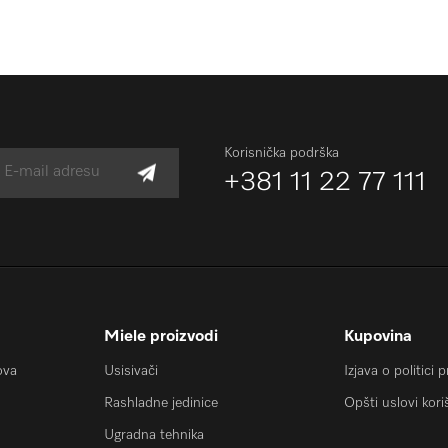
Korisnička podrška
+381 11 22 77 111
Miele proizvodi
Kupovina
ova
Usisivači
Izjava o politici 
Rashladne jedinice
Opšti uslovi kori
Ugradna tehnika