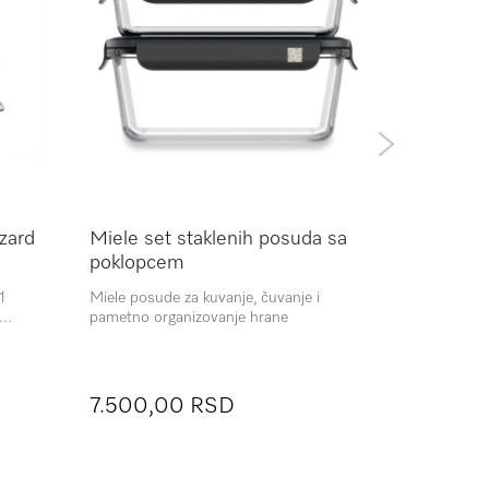
zzard
Miele set staklenih posuda sa
Miele Lat
poklopcem
1
Miele posude za kuvanje, čuvanje i
Visokokvali
pametno organizovanje hrane
staklom zadr
istovremeno
granje
postane prev
vo!
su pogodne z
Dostupno 
idealan su po
7.500,00 RSD
8.000,