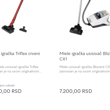
igračka Triflex crveni
Miele igračka usisivač Bli
CX1
ele usisivač-igračka Triflex
Miele usisivač igračka Blizzard CX
an je na svom originalnom
zasnovan je na svom originalnom
 Ima funkciju usisavanja,
modelu. Ima funkciju usisavanja,
vu posudu za prašinu kao i
uklonjivu posudu za prašinu. Da i
 ručni usisivač. Neka vaši
postane bogatije i aktivnije iskust
pno odmah
 uživaju igrajući se Triflex
0,00 RSD
7.200,00 RSD
om!