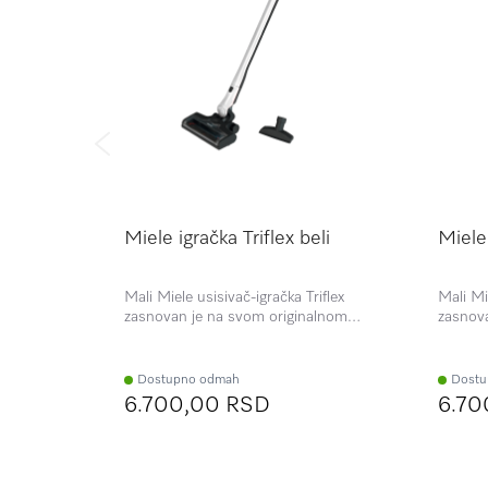
Miele igračka Triflex beli
Miele 
Mali Miele usisivač-igračka Triflex
Mali Mi
zasnovan je na svom originalnom
zasnov
modelu. Ima funkciju usisavanja,
modelu.
uklonjivu posudu za prašinu, kao i
uklonji
dodatni ručni usisivač. Neka vaši
dodatni
Dostupno odmah
Dostu
mališani uživaju igrajući se Triflex
mališani
6.700,00 RSD
6.70
igračkom!
igračk