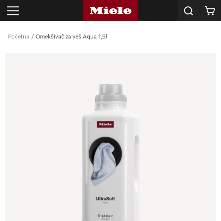
Korpa
Početna
Omekšivač za veš Aqua 1,5l