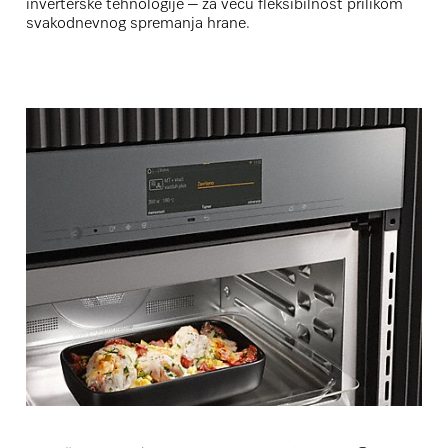
inverterske tehnologije – za veću fleksibilnost prilikom
svakodnevnog spremanja hrane.