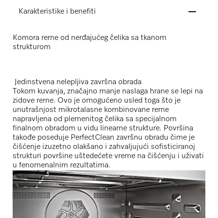
Karakteristike i benefiti
Komora rerne od nerđajućeg čelika sa tkanom
strukturom
Jedinstvena nelepljiva završna obrada
Tokom kuvanja, značajno manje naslaga hrane se lepi na
zidove rerne. Ovo je omogućeno usled toga što je
unutrašnjost mikrotalasne kombinovane rerne
napravljena od plemenitog čelika sa specijalnom
finalnom obradom u vidu linearne strukture. Površina
takođe poseduje PerfectClean završnu obradu čime je
čišćenje izuzetno olakšano i zahvaljujući sofisticiranoj
strukturi površine uštedećete vreme na čišćenju i uživati
u fenomenalnim rezultatima.