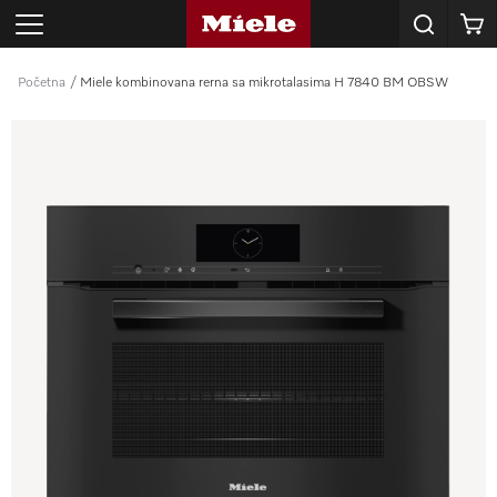
E-mail
Korpa
adresa
*
Početna
Miele kombinovana rerna sa mikrotalasima H 7840 BM OBSW
SKU
proizvoda
*
POŠALJI