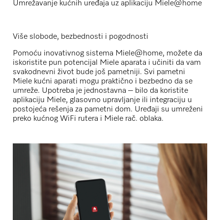
Umrežavanje kućnih uređaja uz aplikaciju Miele@home
Više slobode, bezbednosti i pogodnosti
Pomoću inovativnog sistema Miele@home, možete da
iskoristite pun potencijal Miele aparata i učiniti da vam
svakodnevni život bude još pametniji. Svi pametni
Miele kućni aparati mogu praktično i bezbedno da se
umreže. Upotreba je jednostavna – bilo da koristite
aplikaciju Miele, glasovno upravljanje ili integraciju u
postojeća rešenja za pametni dom. Uređaji su umreženi
preko kućnog WiFi rutera i Miele rač. oblaka.