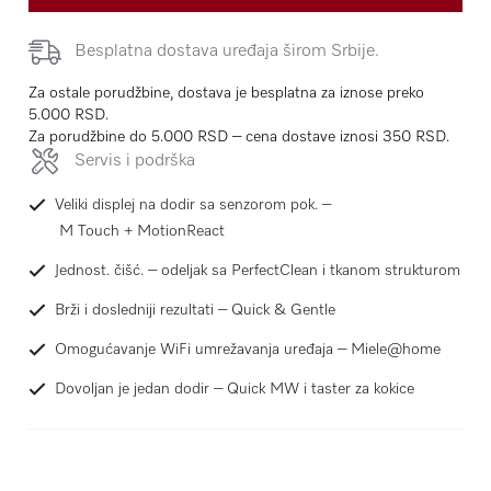
Besplatna dostava uređaja širom Srbije.
Za ostale porudžbine, dostava je besplatna za iznose preko
5.000 RSD.
Za porudžbine do 5.000 RSD – cena dostave iznosi 350 RSD.
Servis i podrška
Veliki displej na dodir sa senzorom pok. –
M Touch + MotionReact
Jednost. čišć. – odeljak sa PerfectClean i tkanom strukturom
Brži i dosledniji rezultati – Quick & Gentle
Omogućavanje WiFi umrežavanja uređaja – Miele@home
Dovoljan je jedan dodir – Quick MW i taster za kokice