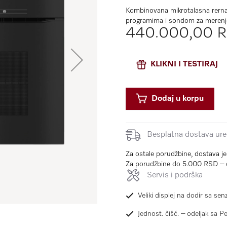
Kombinovana mikrotalasna rerna
programima i sondom za merenj
440.000,00 
KLIKNI I TESTIRAJ
Dodaj u korpu
Besplatna dostava uređ
Za ostale porudžbine, dostava j
Za porudžbine do 5.000 RSD – 
Servis i podrška
Veliki displej na dodir sa 
Jednost. čišć. – odeljak sa 