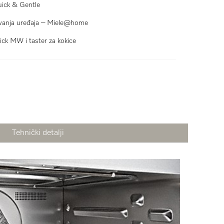
Quick & Gentle
anja uređaja – Miele@home
ick MW i taster za kokice
Tehnički detalji