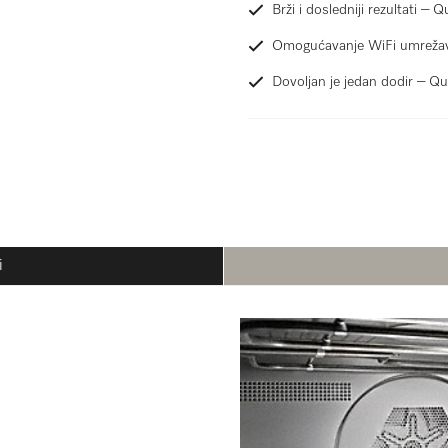
Brži i dosledniji rezultati – 
Omogućavanje WiFi umrežav
Dovoljan je jedan dodir – Qu
i