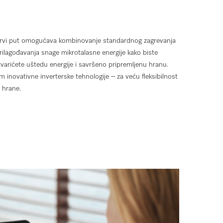
prvi put omogućava kombinovanje standardnog zagrevanja
lagođavanja snage mikrotalasne energije kako biste
tvarićete uštedu energije i savršeno pripremljenu hranu.
inovativne inverterske tehnologije – za veću fleksibilnost
 hrane.