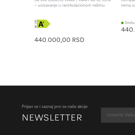
– usisavanje u recirkulacionom režimu
rerna s
automa
merenje
Dostu
440
440.000,00 RSD
Prijavi se i saznaj prvi za naše akcije
NEWSLETTER