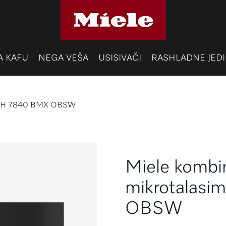
A KAFU
NEGA VEŠA
USISIVAČI
RASHLADNE JEDI
ima H 7840 BMX OBSW
Miele kombi
mikrotalas
OBSW