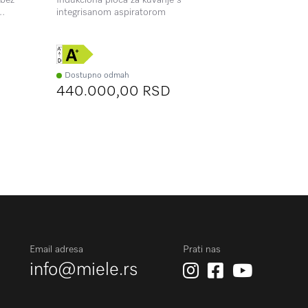
integrisanom aspiratorom
mikrotalasno
a
se ističe be
automatskim
merenje tem
Dostupno 
440.00
Dostupno odmah
440.000,00 RSD
Email adresa
Prati nas
info@miele.rs