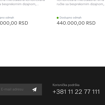
a besprekornim dizajnom,
ručke sa besprekornim dizajnom,
t. programima i sondom za
automat. programima i sondom z
 temp. hrane.
merenje temp. hrane.
pno odmah
Dostupno odmah
.000,00 RSD
440.000,00 RSD
Korisnička podrška
+381 11 22 77 111