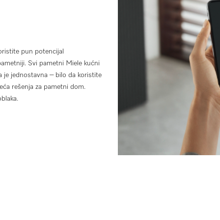
stite pun potencijal
pametniji. Svi pametni Miele kućni
je jednostavna – bilo da koristite
tojeća rešenja za pametni dom.
oblaka.