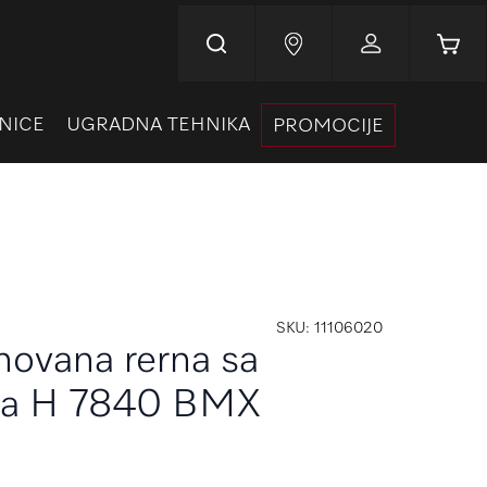
Korpa
NICE
UGRADNA TEHNIKA
PROMOCIJE
SKU
11106020
novana rerna sa
ima H 7840 BMX