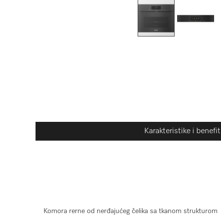
Karakteristike i benefit
Komora rerne od nerđajućeg čelika sa tkanom strukturom