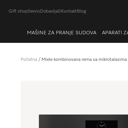
E-mail adresa
*
Gift shop
Servis
Dobavljači
Kontakt
Blog
SKU proizvoda
*
MAŠINE ZA PRANJE SUDOVA
APARATI Z
POŠALJI
Početna
Miele kombinovana rerna sa mikrotalas