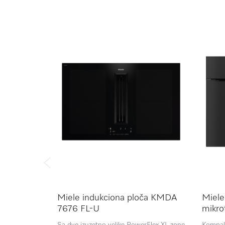
Miele indukciona ploča KMDA
Miele
7676 FL-U
mikr
OBS
Sa dve izuzetno velike PowerFlex XL zone
Kompak