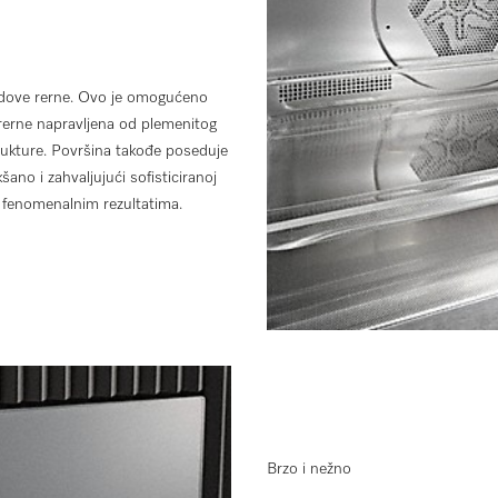
zidove rerne. Ovo je omogućeno
rerne napravljena od plemenitog
rukture. Površina takođe poseduje
ano i zahvaljujući sofisticiranoj
 u fenomenalnim rezultatima.
Brzo i nežno