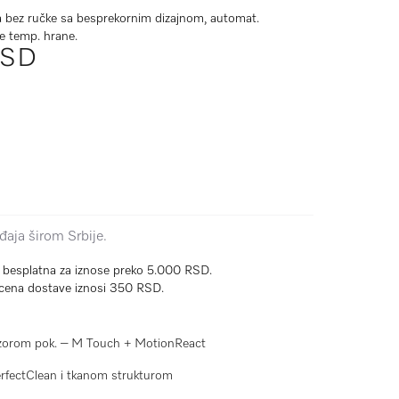
 bez ručke sa besprekornim dizajnom, automat.
e temp. hrane.
RSD
aja širom Srbije.
e besplatna za iznose preko 5.000 RSD.
cena dostave iznosi 350 RSD.
senzorom pok. – M Touch + MotionReact
PerfectClean i tkanom strukturom