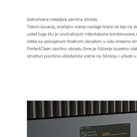
Jedinstvena nelepljiva završna obrada
Tokom kuvanja, značajno manje naslaga hrane se lepi na 
usled toga što je unutrašnjost mikrotalasne kombinovane 
čelika sa specijalnom finalnom obradom u vidu linearne st
PerfectClean završnu obradu čime je čišćenje izuzetno olakš
strukturi površine uštedećete vreme na čišćenju i uživati