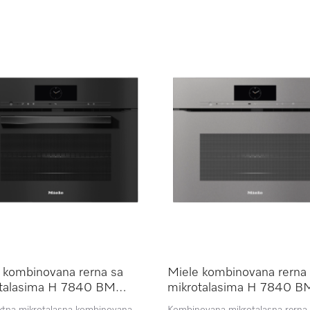
 kombinovana rerna sa
Miele kombinovana rerna
otalasima H 7840 BM
mikrotalasima H 7840 B
W
GRGR
tna mikrotalasna kombinovana
Kombinovana mikrotalasna rerna