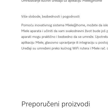
Umrežavanje kućnih uređaja uz aplikaciju Miele@home
Više slobode, bezbednosti i pogodnosti
Pomoću inovativnog sistema Miele@home, možete da iskori
Miele aparata i učiniti da vam svakodnevni život bude još 
aparati mogu praktično i bezbedno da se umreže. Upotreba 
aplikaciju Miele, glasovno upravljanje ili integraciju u pos
Uređaji su umreženi preko kućnog WiFi rutera i Miele rač. 
Preporučeni proizvodi