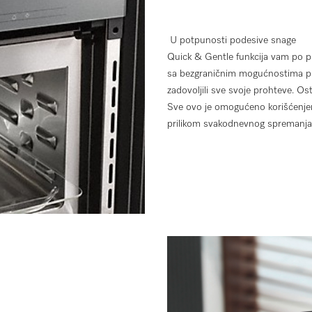
U potpunosti podesive snage
Quick & Gentle funkcija vam po 
sa bezgraničnim mogućnostima pri
zadovoljili sve svoje prohteve. Os
Sve ovo je omogućeno korišćenjem 
prilikom svakodnevnog spremanja