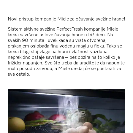
Novi pristup kompanije Miele za očuvanje svežine hrane!
Sistem aktivne svežine PerfectFresh kompanije Miele
kreira savršene uslove čuvanja hrane u frižideru. Na
svakih 90 minuta i uvek kada su vrata otvorena,
prskanjem oslobađa finu vodenu maglu u fioku. Tako se
kreira blagi sloj vlage na hrani i vlažnost vazduha
neprekidno ostaje savršena – bez obzira na to koliko je
frižider napunjen. Sve što treba da uradite je da napunite
malu posudu za vodu, a Miele uređaj će se postarati za
sve ostalo.