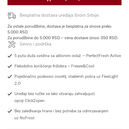
Besplatna dostava uređaja širom Srbije.
Za ostale porudžbine, dostava je besplatna za iznose preko
5.000 RSD.
Za porudžbine do 5.000 RSD – cena dostave iznosi 350 RSD.
Servis i podrška
5 puta duža svežina sa aktivnim ovlaž. – PerfectFresh Active
Fleksibilno korišćenje frižidera – Freeze&Cool
Pojedinačno podesivo osvetlj. staklenih polica uz FlexiLight
2.0
Uređaji bez ručke se lako otvaraju zahvaljujući
opciji Click2open
Bez zaleđivanja hrane i bez potrebe za odmrzavanjem
uz NoFrost