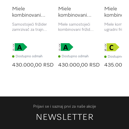
Miele
Miele
Miele
kombinovani
kombinovani
kombinova
frižider KFN
frižider KFN
ugradni fri
Samostojeći frižider
Miele samostojeći
Miele kombin
4898 AD BW
4898 A-10 D
KFN 7795
zamrzivač za trajnu
kombinovani frižider
ugradni frižide
svežinu i praktičnost
zamrzivač za trajnu
zamrzivač,
uz PerfectFresh
svežinu i najbolji
PerfectFresh 
Active i
komfor zahvaljujući
Freeze&Cool 
Freeze&Cool.
PerfectFresh Active
IceMaker za
i Freeze&Cool
izvanredan izg
Dostupno odmah
Dostupno odmah
Dostupno od
funkcionalnos
430.000,00 RSD
430.000,00 RSD
435.000,
Prijavi se i saznaj prvi za naše akcije
NEWSLETTER