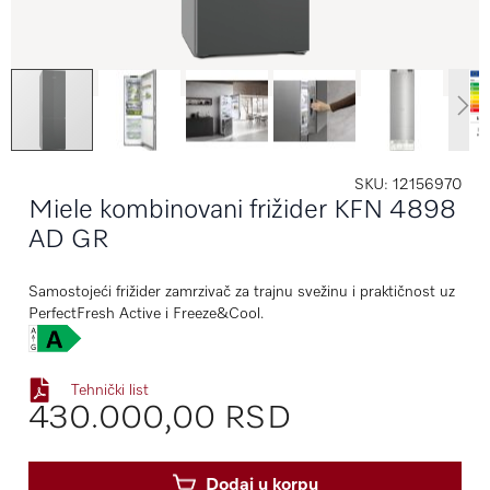
SKU
12156970
Miele kombinovani frižider KFN 4898
AD GR
Samostojeći frižider zamrzivač za trajnu svežinu i praktičnost uz
PerfectFresh Active i Freeze&Cool.
Tehnički list
430.000,00 RSD
Dodaj u korpu