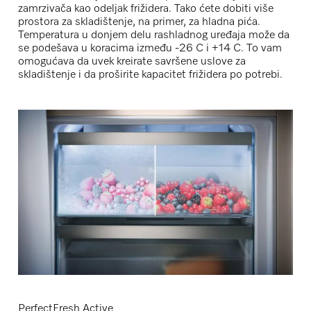
zamrzivača kao odeljak frižidera. Tako ćete dobiti više
prostora za skladištenje, na primer, za hladna pića.
Temperatura u donjem delu rashladnog uređaja može da
se podešava u koracima između -26 C i +14 C. To vam
omogućava da uvek kreirate savršene uslove za
skladištenje i da proširite kapacitet frižidera po potrebi.
PerfectFresh Active