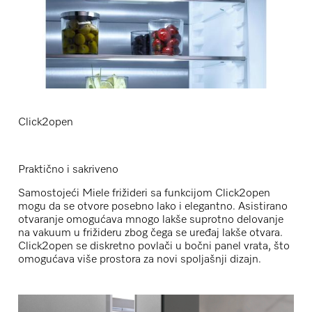
Click2open
Praktično i sakriveno
Samostojeći Miele frižideri sa funkcijom Click2open
mogu da se otvore posebno lako i elegantno. Asistirano
otvaranje omogućava mnogo lakše suprotno delovanje
na vakuum u frižideru zbog čega se uređaj lakše otvara.
Click2open se diskretno povlači u bočni panel vrata, što
omogućava više prostora za novi spoljašnji dizajn.