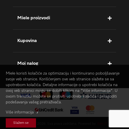
Miele proizvodi
Kupovina
Moj nalog
Miele koristi kolačiće za optimizaciju i kontinuirano poboljšavanje
svoje veb stranice. Korišćenjem ove veb stranice slažete se sa
upotrebom kolačića. Detaljne informacije o upotrebi kolačića na
ovoj veb stranici mogu se dobiti klikom na "Više informacija". U
ovom trenutku možete se protiviti upotrebi kolačića i prilagoditi
podešavanja vašeg pretraživača.
Više informacija
Slažem se
MIELE © 2026. Sva prava zadržana. Powered by
Bee IT