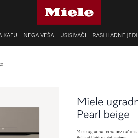
A KAFU
NEGA VEŠA
USISIVAČI
RASHLADNE JEDI
ge
Miele ugrad
Pearl beige
Miele ugradna rerna bez ručke,