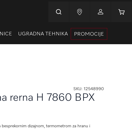
Korpa
NICE
UGRADNA TEHNIKA
PROMOCIJE
SKU
12548990
na rerna H 7860 BPX
sa besprekornim dizajnom, termometrom za hranu i