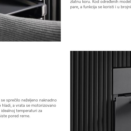
zlatnu koru
. Kod određenih model
pare
, a funkcija se koristi i u broj
 se sprečilo neželjeno naknadno
 hladi, a vrata se
motorizovano
a idealnoj temperaturi za
niste pored rerne.