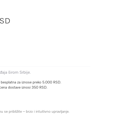
RSD
aja širom Srbije.
e besplatna za iznose preko 5.000 RSD.
cena dostave iznosi 350 RSD.
mu se približite – brzo i intuitivno upravljanje.