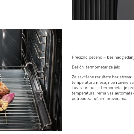
Precizno pečeno – bez nadgledan
Bežični termometar za jelo
Za savršene rezultate bez stresa:
temperaturu mesa, ribe i živine s
i uvek pri ruci – termometar je p
temperatura, rerna vas automats
potrebe za ručnim proverama.