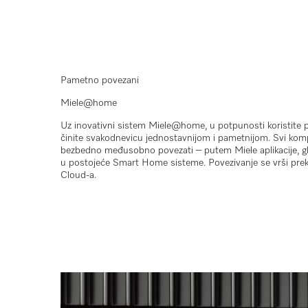
Pametno povezani
Miele@home
Uz inovativni sistem
Miele@home
, u potpunosti koristite 
činite svakodnevicu jednostavnijom i pametnijom. Svi kompa
bezbedno međusobno povezati – putem
Miele aplikacije
,
g
u postojeće
Smart Home
sisteme. Povezivanje se vrši pre
Cloud-a
.