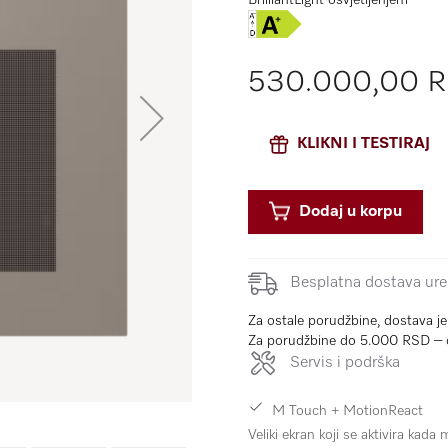
BrilliantLight osvjetljenjem
530.000,00 
KLIKNI I TESTIRAJ
Dodaj u korpu
Besplatna dostava uređ
Za ostale porudžbine, dostava j
Za porudžbine do 5.000 RSD – 
Servis i podrška
M Touch + MotionReact
Veliki ekran koji se aktivira kada 