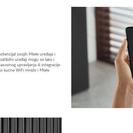
potencijal svojih Miele uređaja i
tibilni uređaji mogu se lako i
lasovnog upravljanja
ili integracije
ko kućne WiFi mreže i
Miele