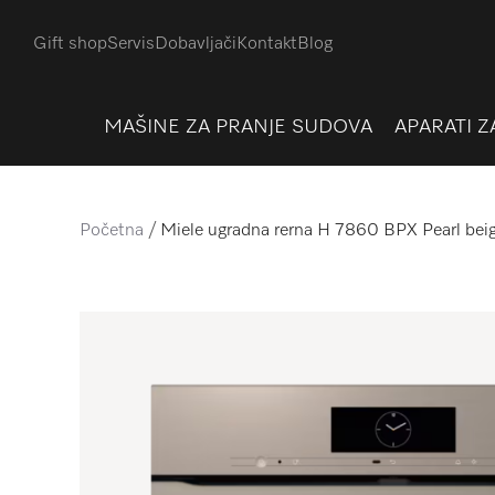
E-mail adresa
*
Gift shop
Servis
Dobavljači
Kontakt
Blog
SKU proizvoda
*
MAŠINE ZA PRANJE SUDOVA
APARATI Z
POŠALJI
Početna
Miele ugradna rerna H 7860 BPX Pearl bei