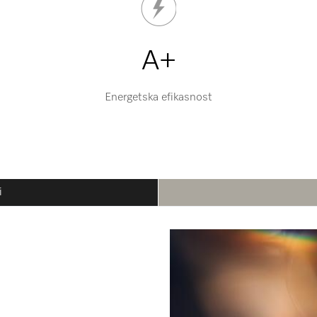
A+
Energetska efikasnost
i