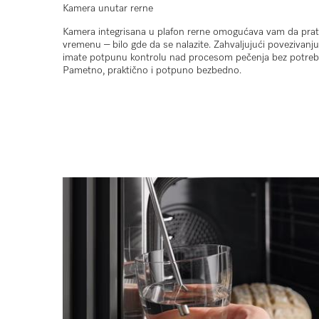
Kamera unutar rerne
Kamera integrisana u plafon rerne omogućava vam da prati
vremenu – bilo gde da se nalazite. Zahvaljujući povezivanj
imate potpunu kontrolu nad procesom pečenja bez potrebe
Pametno, praktično i potpuno bezbedno.