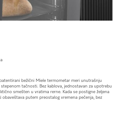
ja
 patentirani
bežični Miele termometar
meri unutrašnju
a stepenom tačnosti. Bez kablova, jednostavan za upotrebu
raktično smešten u vratima rerne. Kada se postigne željena
ki obaveštava putem
preostalog vremena pečenja
, bez