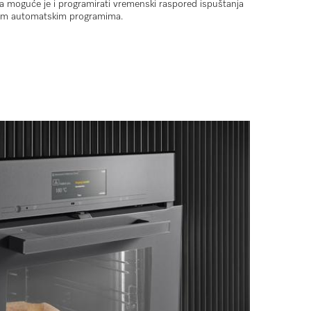
a moguće je i
programirati vremenski raspored ispuštanja
nim
automatskim programima
.