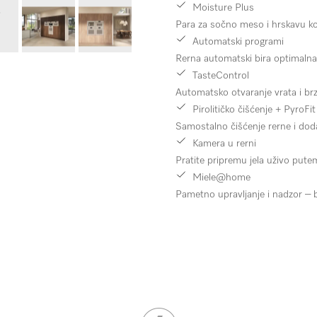
Moisture Plus
Para za sočno meso i hrskavu kor
Automatski programi
Rerna automatski bira optimalna
TasteControl
Automatsko otvaranje vrata i br
Pirolitičko čišćenje + PyroFit
Samostalno čišćenje rerne i do
Kamera u rerni
Pratite pripremu jela uživo putem
Miele@home
Pametno upravljanje i nadzor – bi