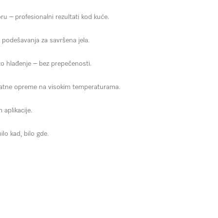
u – profesionalni rezultati kod kuće.
 podešavanja za savršena jela.
zo hlađenje – bez prepečenosti.
datne opreme na visokim temperaturama.
 aplikacije.
lo kad, bilo gde.