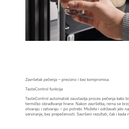
Završetak pečenja – precizno i bez kompromisa
TasteControl funkcija
TasteControl
automatski zaustavlja proces pečenja kako bi
termičko obrađivanje hrane. Nakon završetka, rerna se brzo
otvaraju i zatvaraju
– po potrebi. Možete i
održavati jelo n
serviranje
, bez prepečenosti. Savršeni rezultati, čak i kada 