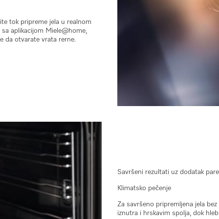
te tok pripreme jela u realnom
u sa aplikacijom
Miele@home
,
 da otvarate vrata rerne.
Savršeni rezultati uz dodatak pare
Klimatsko pečenje
Za savršeno pripremljena jela be
iznutra i hrskavim spolja
, dok hleb