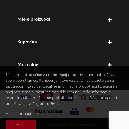
Miele proizvodi
Kupovina
Moj nalog
Miele koristi kolačiće za optimizaciju i kontinuirano poboljšavanje
svoje veb stranice. Korišćenjem ove veb stranice slažete se sa
upotrebom kolačića. Detaljne informacije o upotrebi kolačića na
ovoj veb stranici mogu se dobiti klikom na "Više informacija". U
ovom trenutku možete se protiviti upotrebi kolačića i prilagoditi
podešavanja vašeg pretraživača.
Više informacija
Slažem se
MIELE © 2026. Sva prava zadržana. Powered by
Bee IT