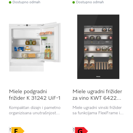
Dostupno odmah
Dostupno odmah
Miele podgradni
Miele ugradni frižider
frižider K 31242 UiF-1
za vino KWT 6422
iG-1
Kompaktan dizajn i pametno
Miele ugradni vinski frižider
organizisana unutrašnjost
sa funkcijama FlexiFrame i
za maksimalnu iskoristivost
Push2open, namenjen
prostora.
najzahtevnijim
poznavaocima vina.