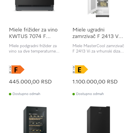
Miele frižider za vino
Miele ugradni
KWTUS 7074 F
zamrzivač F 2413 Vi
OBSW
MasterCool
Miele podgradni frižider za
Miele MasterCool zamrzivač
vino sa dve temperaturne
F 2413 Vi za vrhunski dizajn
zone, FlexiFrame sistemom i
i tehnologiju u velikom
ActiveHumidity funkcijom u
formatu
kompaktnom dizajnu.
445.000,00 RSD
1.100.000,00 RSD
Dostupno odmah
Dostupno odmah