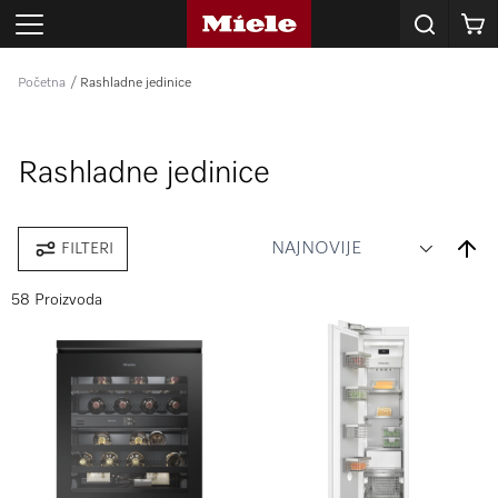
Korpa
Početna
Rashladne jedinice
Rashladne jedinice
Set
FILTERI
Desce
Direct
58 Proizvoda