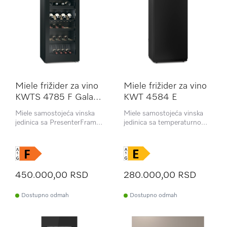
Miele frižider za vino
Miele frižider za vino
KWTS 4785 F Gala
KWT 4584 E
Ed
Miele samostojeća vinska
Miele samostojeća vinska
jedinica sa PresenterFrame,
jedinica sa temperaturnom
dve odvojene temperaturne
zonom, ActiveHumidity i
zone i ActiveHumidity
bravicom na vratima
450.000,00 RSD
280.000,00 RSD
Dostupno odmah
Dostupno odmah