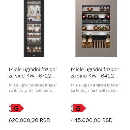
Miele ugradni frižider
Miele ugradni frižider
za vino KWT 6722
za vino KWT 6422
iGS-1
iG-1 Pearl beige
Miele ugradni vinski frižider
Miele ugradni vinski frižider
sa funkcijom FlexiFrame,
sa funkcijama FlexiFrame i
SommelierSet i Push2open
Push2open, namenjen
za najzahtevnije poznavaoce
najzahtevnijim
vina
poznavaocima vina
620.000,00 RSD
445.000,00 RSD