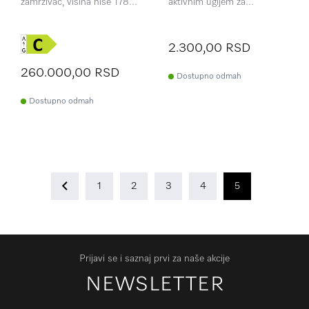
zamrzivač, visina niše 178
aktivnim ugljem za
cm DynaCool, praktično
neutralisanje mirisa.
LED osvetljenje i NoFrost za
optimalno čuvanje
2.300,00 RSD
260.000,00 RSD
Dostupno odmah
Dostupno odmah
1
2
3
4
5
Prijavi se i saznaj prvi za naše akcije
NEWSLETTER