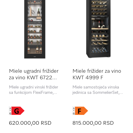
Miele ugradni frižider
Miele frižider za vino
za vino KWT 6722
KWT 4999 F
iGS-1
Miele ugradni vinski frižider
Miele samostojeća vinska
sa funkcijom FlexiFrame,
jedinica sa SommelierSet,
SommelierSet i Push2open
FlexiFrame i tri odvojene
za najzahtevnije poznavaoce
temperaturne zone
vina
620.000,00 RSD
815.000,00 RSD