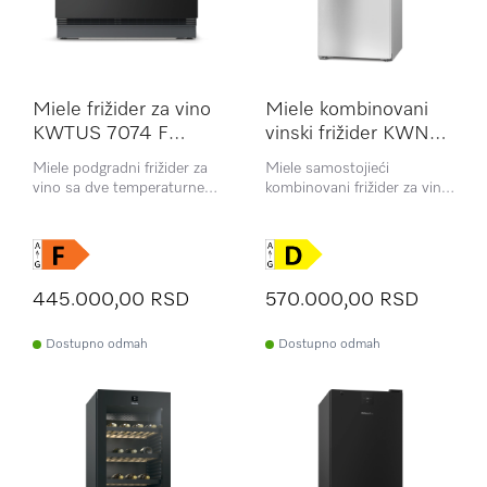
Miele frižider za vino
Miele kombinovani
KWTUS 7074 F
vinski frižider KWNS
OBSW
4784 DE
Miele podgradni frižider za
Miele samostojieći
vino sa dve temperaturne
kombinovani frižider za vino
zone, FlexiFrame sistemom i
i zamrzivač sa FlexiFrame
ActiveHumidity funkcijom u
sistemom, dve odvojene
kompaktnom dizajnu.
temperaturne zone i
ActiveHumidity funkcijom
445.000,00 RSD
570.000,00 RSD
Dostupno odmah
Dostupno odmah