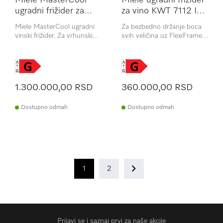
Miele MasterCool
Miele ugradni frižider
ugradni frižider za
za vino KWT 7112 Ig
vino KWT 2672 ViS
OBSW
Miele MasterCool ugradni
Za bezbedno držanje boca
vinski frižider. Za vrhunski
svih veličina uz FlexiFrame
dizajn i tehnologiju u
Plus
velikom stilu.
1.300.000,00 RSD
360.000,00 RSD
Dostupno odmah
Dostupno odmah
1
2
Prijavi se i saznaj prvi za naše akcije