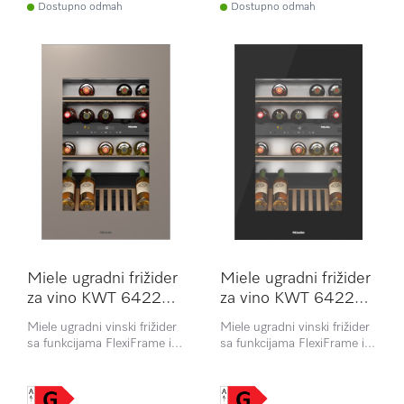
Dostupno odmah
Dostupno odmah
Miele ugradni frižider
Miele ugradni frižider
za vino KWT 6422
za vino KWT 6422
iG-1 Pearl beige
iG-1
Miele ugradni vinski frižider
Miele ugradni vinski frižider
sa funkcijama FlexiFrame i
sa funkcijama FlexiFrame i
Push2open, namenjen
Push2open, namenjen
najzahtevnijim
najzahtevnijim
poznavaocima vina
poznavaocima vina.