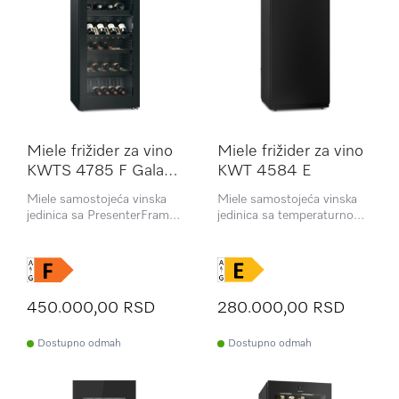
Miele frižider za vino
Miele frižider za vino
KWTS 4785 F Gala
KWT 4584 E
Ed
Miele samostojeća vinska
Miele samostojeća vinska
jedinica sa PresenterFrame,
jedinica sa temperaturnom
dve odvojene temperaturne
zonom, ActiveHumidity i
zone i ActiveHumidity
bravicom na vratima
450.000,00 RSD
280.000,00 RSD
Dostupno odmah
Dostupno odmah