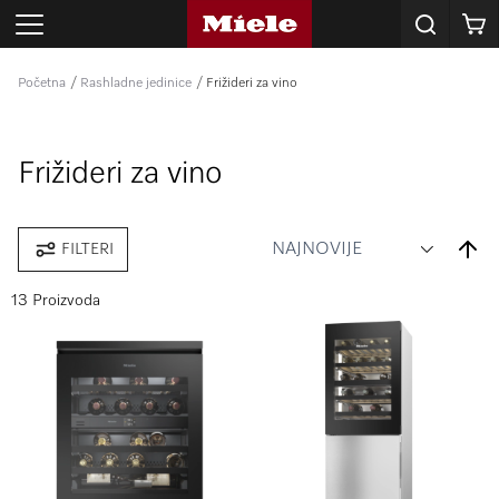
Korpa
Početna
Rashladne jedinice
Frižideri za vino
Frižideri za vino
Set
FILTERI
Desce
Direct
13 Proizvoda