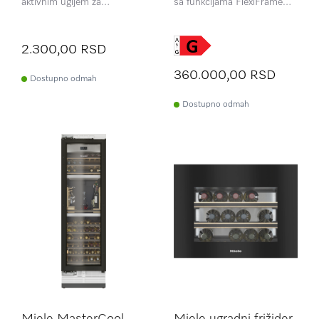
aktivnim ugljem za
sa funkcijama FlexiFrame
neutralisanje mirisa.
Plus i Push2open,
namenjen najzahtevnijim
poznavaocima vina.
2.300,00 RSD
360.000,00 RSD
Dostupno odmah
Dostupno odmah