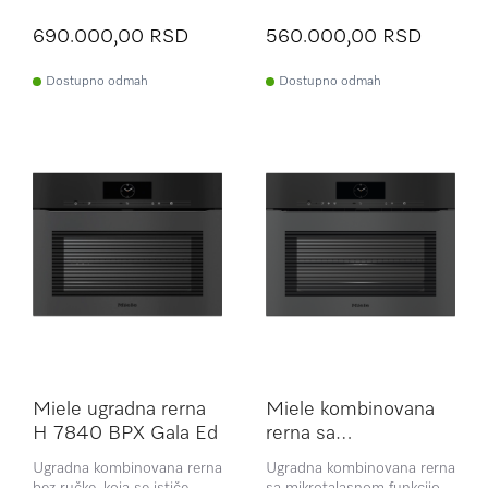
690.000,00 RSD
560.000,00 RSD
Dostupno odmah
Dostupno odmah
Miele ugradna rerna
Miele kombinovana
H 7840 BPX Gala Ed
rerna sa
mikrotalasima H
Ugradna kombinovana rerna
Ugradna kombinovana rerna
7840 BMX Black Mat