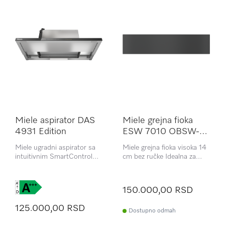
Miele aspirator DAS
Miele grejna fioka
4931 Edition
ESW 7010 OBSW-
matt Gala Edition
Miele ugradni aspirator sa
Miele grejna fioka visoka 14
intuitivnim SmartControl
cm bez ručke Idealna za
kontrolama nudi moćno
zagrevanje posuđa,
usisavanje i elegantan
održavanje hrane toplom i
dizajn. Idealan za modernu
kuvanje na niskim
150.000,00 RSD
kuhinju, omogućava
temperaturama.
jednostavno upravljanje i
125.000,00 RSD
optimalne performanse.
Dostupno odmah