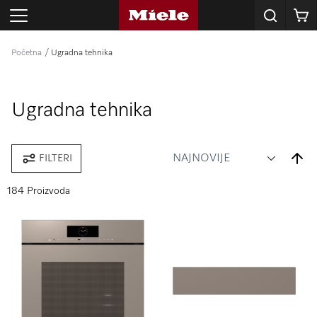
Korpa
Početna
Ugradna tehnika
Ugradna tehnika
Set
FILTERI
Desce
Direct
184 Proizvoda