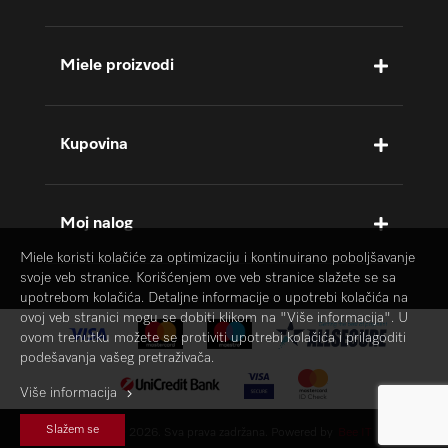
Miele proizvodi
Kupovina
Moj nalog
Miele koristi kolačiće za optimizaciju i kontinuirano poboljšavanje
svoje veb stranice. Korišćenjem ove veb stranice slažete se sa
upotrebom kolačića. Detaljne informacije o upotrebi kolačića na
ovoj veb stranici mogu se dobiti klikom na "Više informacija". U
ovom trenutku možete se protiviti upotrebi kolačića i prilagoditi
podešavanja vašeg pretraživača.
Više informacija
Slažem se
MIELE © 2026. Sva prava zadržana. Powered by
Bee IT