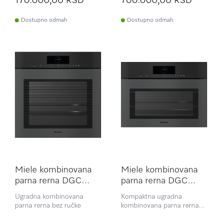
170.000,00 RSD
700.000,00 RSD
Dostupno odmah
Dostupno odmah
Miele kombinovana
Miele kombinovana
parna rerna DGC
parna rerna DGC
7860 HCX Pro Black
7840 HCX Pro Black
Ugradna kombinovana
Kompaktna ugradna
Mat
Mat Gala Ed
parna rerna bez ručke
kombinovana parna rerna
bez ručke