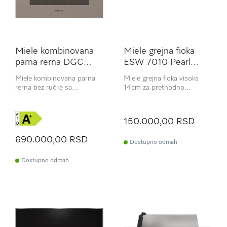
Miele kombinovana
Miele grejna fioka
parna rerna DGC
ESW 7010 Pearl
7860 HCX Pro Pearl
beige
Miele kombinovana parna
Miele grejna fioka visoka
beige
rerna bez ručke sa
14cm za prethodno
bežičnom sondom za hranu
zagrevanje posuđa,
i funkciom HydroClean
održavanje hrane toplom i
kuvanje na niskoj
150.000,00 RSD
temperaturi
690.000,00 RSD
Dostupno odmah
Dostupno odmah