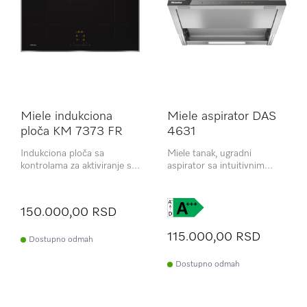
Miele indukciona
Miele aspirator DAS
ploča KM 7373 FR
4631
Indukciona ploča sa
Miele tanak, ugradni
kontrolama za aktiviranje sa
aspirator sa intuitivnim
fleksibilnom oblašću za
SmartControl kontrolama
kuvanje za veliko posuđe
nudi moćno usisavanje i
elegantan dizajn. Idealan za
150.000,00 RSD
modernu kuhinju,
omogućava jednostavno
115.000,00 RSD
upravljanje i optimalne
Dostupno odmah
performanse.
Dostupno odmah