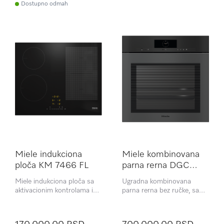
Dostupno odmah
Miele indukciona
Miele kombinovana
ploča KM 7466 FL
parna rerna DGC
7865 HCX Pro Black
Miele indukciona ploča sa
Ugradna kombinovana
Mat
aktivacionim kontrolama i
parna rerna bez ručke, sa
PowerFlex zonom za
priključkom za vodu i odvod.
maksimalnu efikasnost
kuvanja