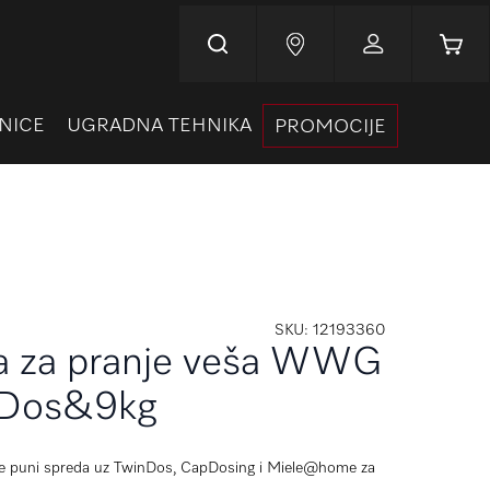
Korpa
NICE
UGRADNA TEHNIKA
PROMOCIJE
SKU
12193360
a za pranje veša WWG
Dos&9kg
se puni spreda uz TwinDos, CapDosing i Miele@home za