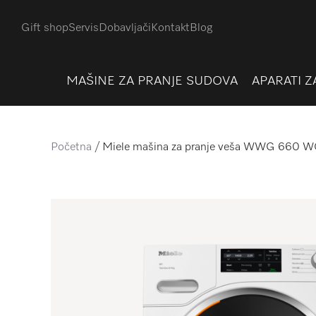
Gift shop
Servis
Dobavljači
Kontakt
Blog
MAŠINE ZA PRANJE SUDOVA
APARATI Z
Početna
Miele mašina za pranje veša WWG 660 