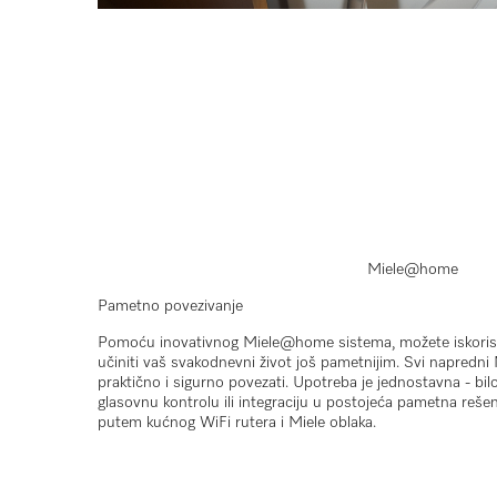
Miele@home
Pametno povezivanje
Pomoću inovativnog Miele@home sistema, možete iskoristit
učiniti vaš svakodnevni život još pametnijim. Svi napredni
praktično i sigurno povezati. Upotreba je jednostavna - bilo 
glasovnu kontrolu ili integraciju u postojeća pametna reše
putem kućnog WiFi rutera i Miele oblaka.