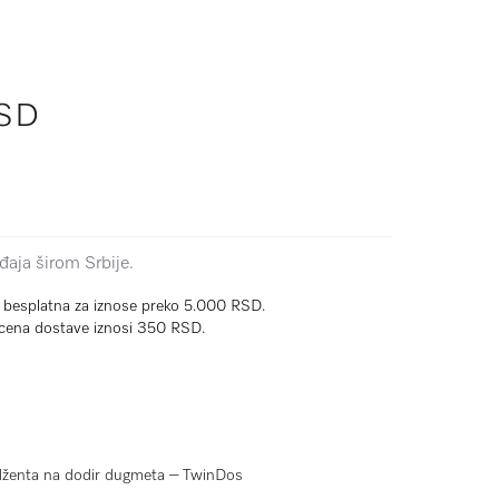
RSD
aja širom Srbije.
e besplatna za iznose preko 5.000 RSD.
cena dostave iznosi 350 RSD.
dženta na dodir dugmeta – TwinDos