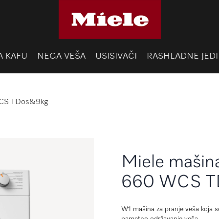
A KAFU
NEGA VEŠA
USISIVAČI
RASHLADNE JEDI
WCS TDos&9kg
Miele mašin
660 WCS T
W1 mašina za pranje veša koja 