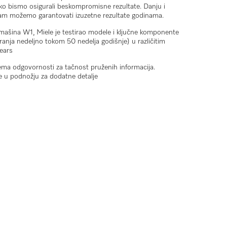
ko bismo osigurali beskompromisne rezultate. Danju i
vam možemo garantovati izuzetne rezultate godinama.
 mašina W1, Miele je testirao modele i ključne komponente
anja nedeljno tokom 50 nedelja godišnje) u različitim
ears
ma odgovornosti za tačnost pruženih informacija.
e u podnožju za dodatne detalje