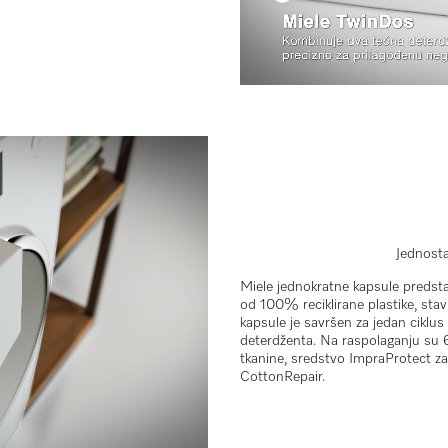
Jednosta
Miele jednokratne kapsule predsta
od 100% reciklirane plastike, stav
kapsule je savršen za jedan ciklus
deterdženta. Na raspolaganju su 6
tkanine, sredstvo ImpraProtect za
CottonRepair.