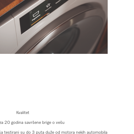
Kvalitet
za 20 godina savršene brige o vešu
ša testirani su do 3 puta duže od motora nekih automobila