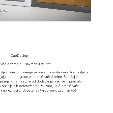
CapDosing
vno doziranje – savršeni rezultati
vljaju idealno rešenje za posebne vrste veša. Napravljene
ljaju se u pregradu za omekšivač tkanine. Sadržaj jedne
 pranja – nema rizika od dodavanja previše ili premalo
 specijalnih deterdženata za izbor, uz 3 omekšivača
 impregnaciju, Booster za tvrdokorno zaprljan veš i