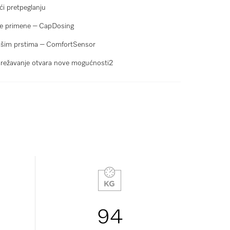
ći pretpeglanju
ne primene – CapDosing
ašim prstima – ComfortSensor
ežavanje otvara nove mogućnosti2
94