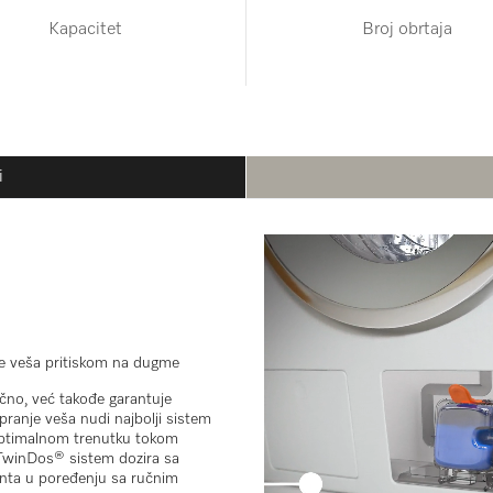
Kapacitet
Broj obrtaja
i
nje veša pritiskom na dugme
no, već takođe garantuje
pranje veša nudi najbolji sistem
optimalnom trenutku tokom
. TwinDos® sistem dozira sa
nta u poređenju sa ručnim