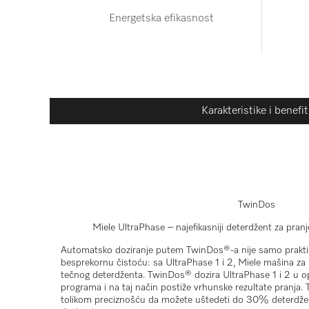
Energetska efikasnost
Karakteristike i benefit
TwinDos
Miele UltraPhase – najefikasniji deterdžent za pra
Automatsko doziranje putem TwinDos®-a nije samo praktič
besprekornu čistoću: sa UltraPhase 1 i 2, Miele mašina za 
tečnog deterdženta. TwinDos® dozira UltraPhase 1 i 2 u 
programa i na taj način postiže vrhunske rezultate pranja
tolikom preciznošću da možete uštedeti do 30% deterdže