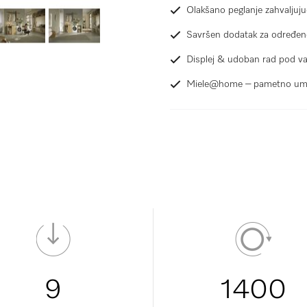
Olakšano peglanje zahvaljuju
Savršen dodatak za određe
Displej & udoban rad pod v
Miele@home – pametno umr
9
1400