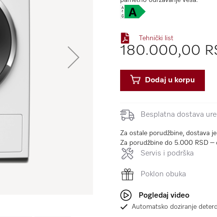
pametno održavanje veša.
Tehnički list
180.000,00 
Dodaj u korpu
Besplatna dostava uređ
Za ostale porudžbine, dostava j
Za porudžbine do 5.000 RSD – 
Servis i podrška
Poklon obuka
Pogledaj video
Automatsko doziranje deter