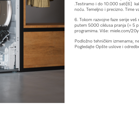
.Testiramo i do 10.000 sati[6] ka
noću. Temeljno i precizno. Time 
6. Tokom razvojne faze serije veš
putem 5000 ciklusa pranja (= 5 pr
programima. Više: miele.com/20y
Podložno tehničkim izmenama; ne
Pogledajte Opšte uslove i odredb