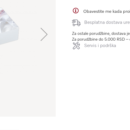
Obavestite me kada pro
Besplatna dostava uređ
Za ostale porudžbine, dostava j
Za porudžbine do 5.000 RSD – 
Servis i podrška