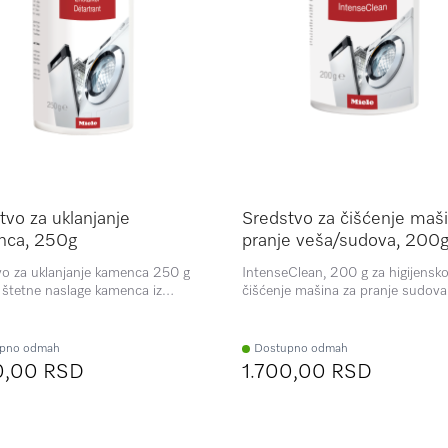
tvo za uklanjanje
Sredstvo za čišćenje maši
nca, 250g
pranje veša/sudova, 200
o za uklanjanje kamenca 250 g
IntenseClean, 200 g za higijensk
 štetne naslage kamenca iz
čišćenje mašina za pranje sudova 
za pranje sudova i mašina za veš.
mašina.
pno odmah
Dostupno odmah
0,00 RSD
1.700,00 RSD