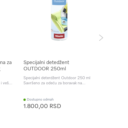
na za
Specijalni detedžent
Specijaln
g
OUTDOOR 250ml
250ml
o
Specijalni deterdžent Outdoor 250 ml
Specijalni d
i veš
Savršeno za odeću za boravak na
Savršeno za 
otvorenom i radnu odeću visokog
kvaliteta
Dostupno odmah
Dostupno 
1.800,00 RSD
1.800,0