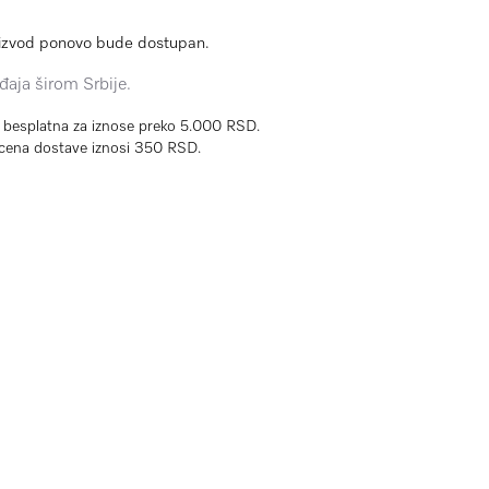
izvod ponovo bude dostupan.
aja širom Srbije.
e besplatna za iznose preko 5.000 RSD.
cena dostave iznosi 350 RSD.