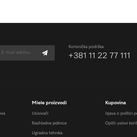
Korisnička podrška
+381 11 22 77 111
Miele proizvodi
Kupovina
ova
Usisivači
Izjava o politici 
Rashladne jedinice
Opšti uslovi kori
Ugradna tehnika