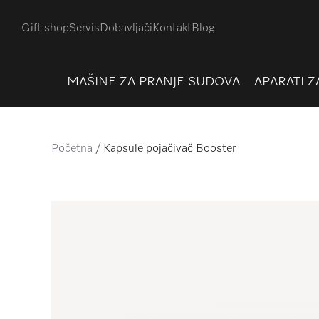
Gift shop
Servis
Dobavljači
Kontakt
Blog
MAŠINE ZA PRANJE SUDOVA
APARATI Z
Početna
Kapsule pojačivač Booster