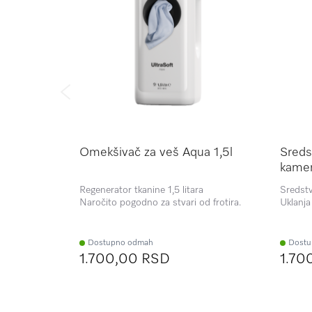
Omekšivač za veš Aqua 1,5l
Sreds
kame
Regenerator tkanine 1,5 litara
Sredstv
Naročito pogodno za stvari od frotira.
Uklanja
mašina 
Dostupno odmah
Dostu
1.700,00 RSD
1.70