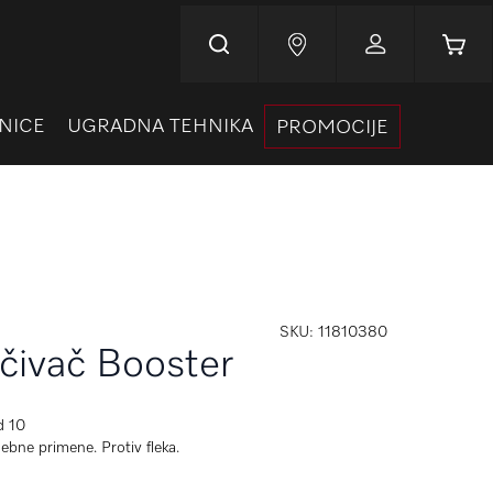
Korpa
NICE
UGRADNA TEHNIKA
PROMOCIJE
SKU
11810380
čivač Booster
d 10
ebne primene. Protiv fleka.