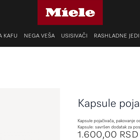
A KAFU
NEGA VEŠA
USISIVAČI
RASHLADNE JEDI
Kapsule poja
Kapsule pojačivača, pakovanje o
Kapsule: savršen dodatak za pos
1.600,00 RSD