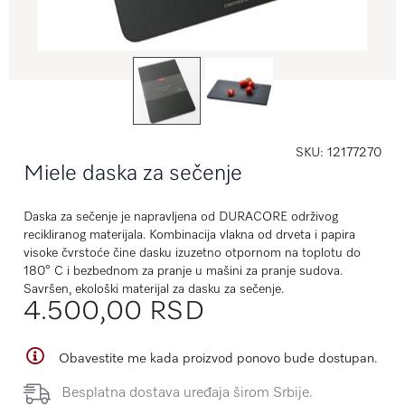
SKU
12177270
Miele daska za sečenje
Daska za sečenje je napravljena od DURACORE održivog
recikliranog materijala. Kombinacija vlakna od drveta i papira
visoke čvrstoće čine dasku izuzetno otpornom na toplotu do
180° C i bezbednom za pranje u mašini za pranje sudova.
Savršen, ekološki materijal za dasku za sečenje.
4.500,00 RSD
Obavestite me kada proizvod ponovo bude dostupan.
Besplatna dostava uređaja širom Srbije.