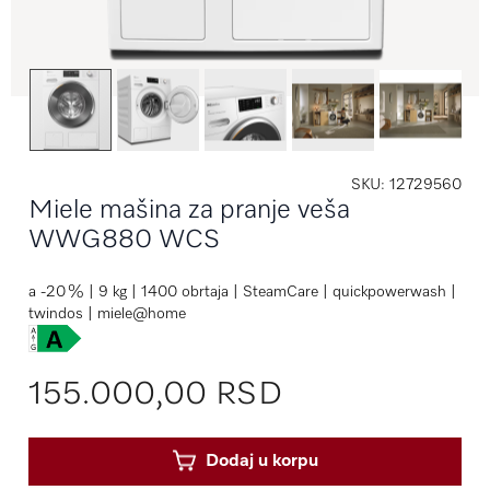
SKU
12729560
Miele mašina za pranje veša
WWG880 WCS
a -20 % | 9 kg | 1400 obrtaja | SteamCare | quickpowerwash |
twindos | miele@home
155.000,00 RSD
Dodaj u korpu