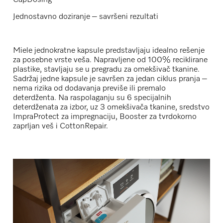
Jednostavno doziranje – savršeni rezultati
Miele jednokratne kapsule predstavljaju idealno rešenje
za posebne vrste veša. Napravljene od 100% reciklirane
plastike, stavljaju se u pregradu za omekšivač tkanine.
Sadržaj jedne kapsule je savršen za jedan ciklus pranja –
nema rizika od dodavanja previše ili premalo
deterdženta. Na raspolaganju su 6 specijalnih
deterdženata za izbor, uz 3 omekšivača tkanine, sredstvo
ImpraProtect za impregnaciju, Booster za tvrdokorno
zaprljan veš i CottonRepair.