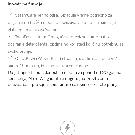
Inovativne funkcije:
SteamCare Tehnologija:
Skraćuje vreme potrebno za
peglanje do 50% i efikasno osvežava vašu odeću, čineći je
glatkom i manje zgužvanom.
TwinDos sistem:
Omogućava precizno i automatsko
doziranje deterdženta, optimalno koristeći količinu potrebnu za
svako pranje.
QuickPowerWash:
Brza i efikasna, ova funkcija pere veš za
samo 49 minuta, idealno za užurbane dane.
Dugotrajnost i pouzdanost:
Testirana za period od 20 godina
korišćenja, Miele W1 garantuje dugotrajnu izdržljivost i
pouzdanost, pružajući konstantno savršene rezultate pranja.