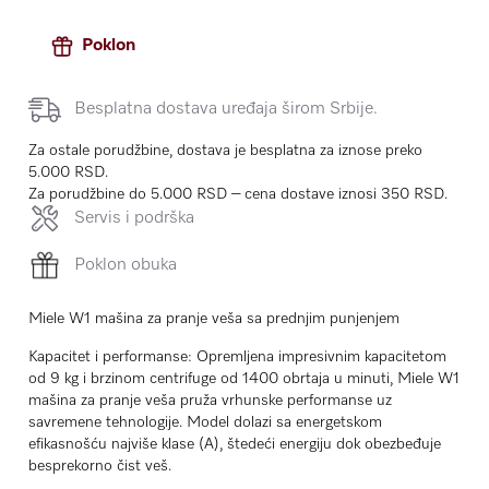
Poklon
Besplatna dostava uređaja širom Srbije.
Za ostale porudžbine, dostava je besplatna za iznose preko
5.000 RSD.
Za porudžbine do 5.000 RSD – cena dostave iznosi 350 RSD.
Servis i podrška
Poklon obuka
Miele W1 mašina za pranje veša sa prednjim punjenjem
Kapacitet i performanse:
Opremljena impresivnim kapacitetom
od 9 kg i brzinom centrifuge od 1400 obrtaja u minuti, Miele W1
mašina za pranje veša pruža vrhunske performanse uz
savremene tehnologije. Model dolazi sa energetskom
efikasnošću najviše klase (A), štedeći energiju dok obezbeđuje
besprekorno čist veš.