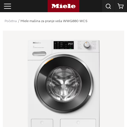
Korpa
Početna
Miele mašina za pranje veša WWG880 WCS