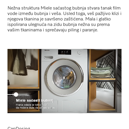
Nežna struktura Miele saćastog bubnja stvara tanak film
vode između bubnja i veša. Usled toga, veš pažljivo klizi i
njegova tkanina je savršeno zaštićena. Mala i glatko
ispolirana ulegnuća na zidu bubnja nežna su prema
vašim tkaninama i sprečavaju piling i paranje.
CapDosing