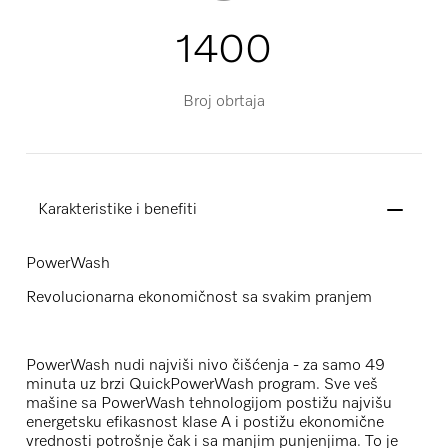
1400
Broj obrtaja
Karakteristike i benefiti
PowerWash
Revolucionarna ekonomičnost sa svakim pranjem
PowerWash nudi najviši nivo čišćenja - za samo 49
minuta uz brzi QuickPowerWash program. Sve veš
mašine sa PowerWash tehnologijom postižu najvišu
energetsku efikasnost klase A i postižu ekonomične
vrednosti potrošnje čak i sa manjim punjenjima. To je