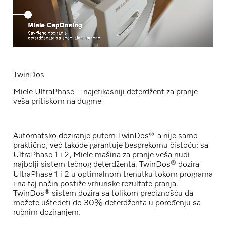
TwinDos
Miele UltraPhase – najefikasniji deterdžent za pranje
veša pritiskom na dugme
Automatsko doziranje putem TwinDos®-a nije samo
praktično, već takođe garantuje besprekornu čistoću: sa
UltraPhase 1 i 2, Miele mašina za pranje veša nudi
najbolji sistem tečnog deterdženta. TwinDos® dozira
UltraPhase 1 i 2 u optimalnom trenutku tokom programa
i na taj način postiže vrhunske rezultate pranja.
TwinDos® sistem dozira sa tolikom preciznošću da
možete uštedeti do 30% deterdženta u poređenju sa
ručnim doziranjem.