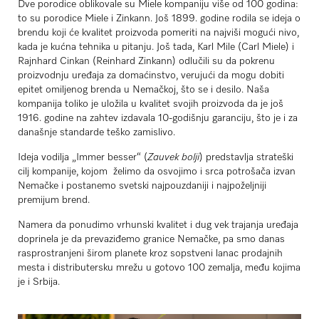
Dve porodice oblikovale su Miele kompaniju više od 100 godina:
to su porodice Miele i Zinkann. Još 1899. godine rodila se ideja o
brendu koji će kvalitet proizvoda pomeriti na najviši mogući nivo,
kada je kućna tehnika u pitanju. Još tada, Karl Mile (Carl Miele) i
Rajnhard Cinkan (Reinhard Zinkann) odlučili su da pokrenu
proizvodnju uređaja za domaćinstvo, verujući da mogu dobiti
epitet omiljenog brenda u Nemačkoj, što se i desilo. Naša
kompanija toliko je uložila u kvalitet svojih proizvoda da je još
1916. godine na zahtev izdavala 10-godišnju garanciju, što je i za
današnje standarde teško zamislivo.
Ideja vodilja „Immer besser“ (
Zauvek bolji
) predstavlja strateški
cilj kompanije, kojom
želimo da osvojimo i srca potrošača izvan
Nemačke i postanemo svetski najpouzdaniji i najpoželjniji
premijum brend.
Namera da ponudimo vrhunski kvalitet i dug vek trajanja uređaja
doprinela je da prevaziđemo granice Nemačke, pa smo danas
rasprostranjeni širom planete kroz sopstveni lanac prodajnih
mesta i distributersku mrežu u gotovo 100 zemalja, među kojima
je i Srbija.