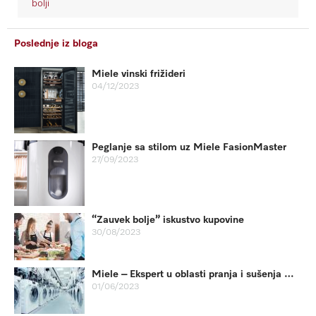
bolji
Poslednje iz bloga
Miele vinski frižideri
04/12/2023
Peglanje sa stilom uz Miele FasionMaster
27/09/2023
“Zauvek bolje” iskustvo kupovine
30/08/2023
Miele – Ekspert u oblasti pranja i sušenja veša
01/06/2023