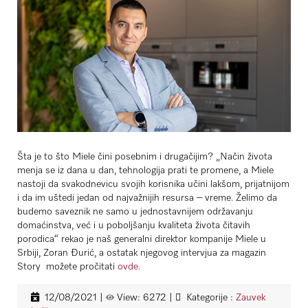
Šta je to što Miele čini posebnim i drugačijim? „Način života
menja se iz dana u dan, tehnologija prati te promene, a Miele
nastoji da svakodnevicu svojih korisnika učini lakšom, prijatnijom
i da im uštedi jedan od najvažnijih resursa – vreme. Želimo da
budemo saveznik ne samo u jednostavnijem održavanju
domaćinstva, već i u poboljšanju kvaliteta života čitavih
porodica“ rekao je naš generalni direktor kompanije Miele u
Srbiji, Zoran Đurić, a ostatak njegovog intervjua za magazin
Story
možete pročitati
ovde.
12/08/2021
|
View: 6272
|
Kategorije :
Zauvek