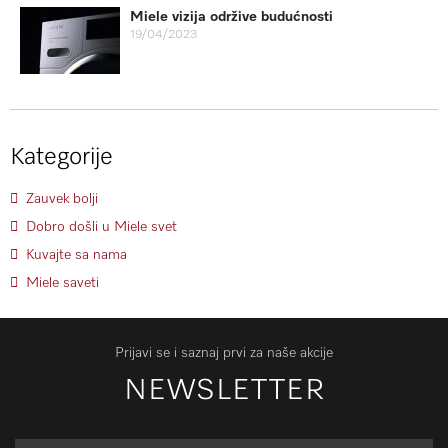
Miele vizija održive budućnosti
19/04/2023
Kategorije
Zauvek bolji
Dobro došli u Miele svet
Kuvajte sa nama
Miele saveti
Prijavi se i saznaj prvi za naše akcije
NEWSLETTER