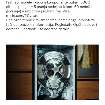
testirao modele i ključne komponente putem 5000
ciklusa pranja (= 5 pranja nedeljno tokom 50 nedelja
godišnje) u različitim programima. Više:
miele.com/20years
Podložno tehničkim izmenama; nema odgovornosti za
tačnost pruženih informacija. Pogledajte Opšte uslove i
odredbe u podnožju za dodatne detalje