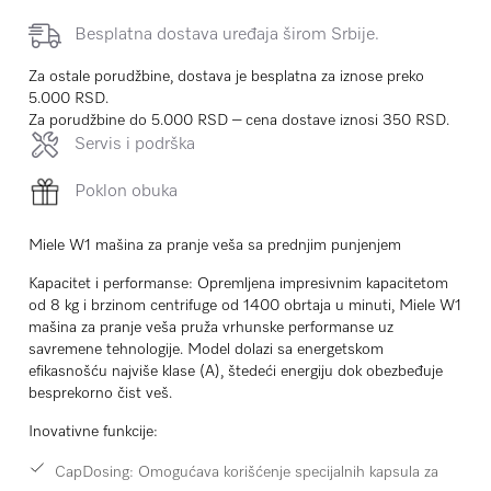
Besplatna dostava uređaja širom Srbije.
Za ostale porudžbine, dostava je besplatna za iznose preko
5.000 RSD.
Za porudžbine do 5.000 RSD – cena dostave iznosi 350 RSD.
Servis i podrška
Poklon obuka
Miele W1 mašina za pranje veša sa prednjim punjenjem
Kapacitet i performanse:
Opremljena impresivnim kapacitetom
od 8 kg i brzinom centrifuge od 1400 obrtaja u minuti, Miele W1
mašina za pranje veša pruža vrhunske performanse uz
savremene tehnologije. Model dolazi sa energetskom
efikasnošću najviše klase (A), štedeći energiju dok obezbeđuje
besprekorno čist veš.
Inovativne funkcije:
CapDosing:
Omogućava korišćenje specijalnih kapsula za