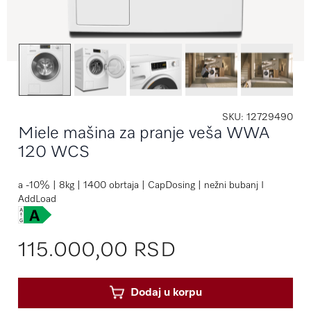
SKU
12729490
Miele mašina za pranje veša WWA
120 WCS
a -10% | 8kg | 1400 obrtaja | CapDosing | nežni bubanj I
AddLoad
115.000,00 RSD
Dodaj u korpu