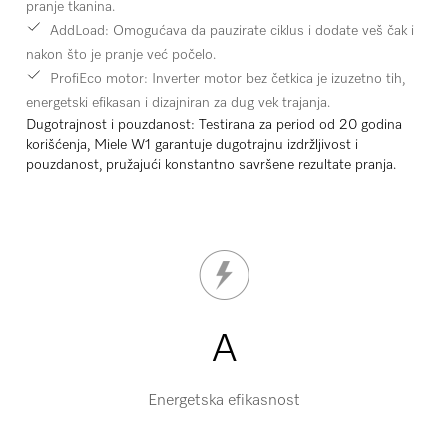
pranje tkanina.
AddLoad:
Omogućava da pauzirate ciklus i dodate veš čak i
nakon što je pranje već počelo.
ProfiEco motor
: Inverter motor bez četkica je izuzetno tih,
energetski efikasan i dizajniran za dug vek trajanja.
Dugotrajnost i pouzdanost:
Testirana za period od 20 godina
korišćenja, Miele W1 garantuje dugotrajnu izdržljivost i
pouzdanost, pružajući konstantno savršene rezultate pranja.
A
Energetska efikasnost