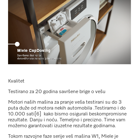
Kvalitet
Testirano za 20 godina savršene brige o vešu
Motori naših mašina za pranje veša testirani su do 3
puta duže od motora nekih automobila .Testiramo i do
10.000 sati[6] kako bismo osigurali beskompromisne
rezultate. Danju i noću. Temeljno i precizno. Time vam
možemo garantovati izuzetne rezultate godinama.
Tokom razvojne faze serije veš mašina W1, Miele je